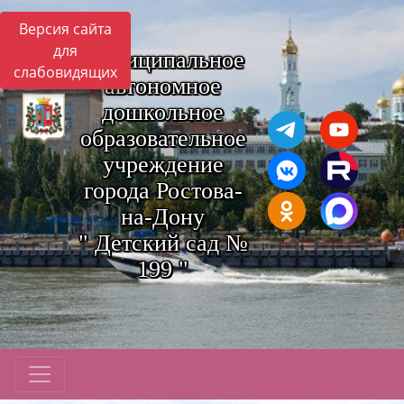
Версия сайта
для
Муниципальное
слабовидящих
автономное
дошкольное
образовательное
учреждение
города Ростова-
на-Дону
" Детский сад №
199 "