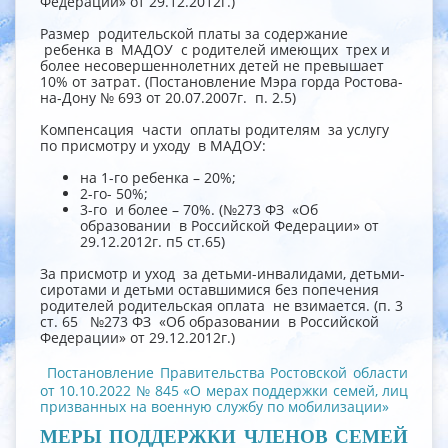
Федерации» от 29.12.2012г.)
Размер родительской платы за содержание
ребенка в МАДОУ с родителей имеющих трех и
более несовершеннолетних детей не превышает
10% от затрат. (Постановление Мэра горда Ростова-
на-Дону № 693 от 20.07.2007г. п. 2.5)
Компенсация части оплаты родителям за услугу
по присмотру и уходу в МАДОУ:
на 1-го ребенка – 20%;
2-го- 50%;
3-го и более – 70%. (№273 ФЗ «Об
образовании в Российской Федерации» от
29.12.2012г. п5 ст.65)
За присмотр и уход за детьми-инвалидами, детьми-
сиротами и детьми оставшимися без попечения
родителей родительская оплата не взимается. (п. 3
ст. 65 №273 ФЗ «Об образовании в Российской
Федерации» от 29.12.2012г.)
Постановление Правительства Ростовской области
от 10.10.2022 № 845 «О мерах поддержки семей, лиц
призванных на военную службу по мобилизации»
МЕРЫ ПОДДЕРЖКИ ЧЛЕНОВ СЕМЕЙ