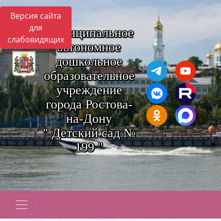
Версия сайта
для
Муниципальное
слабовидящих
автономное
дошкольное
образовательное
учреждение
города Ростова-
на-Дону
" Детский сад №
199 "