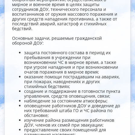
мирное и военное время в целях защиты
сотрудников ДОУ, технического персонала и
воспитанников от оружия массового поражения и
других средств нападения противника, а также от
последствий аварий, катастроф и стихийных
бедствий.
Основные задачи, решаемые гражданской
обороной ДОУ:
защита постоянного состава в период их
пребывания в учреждении при
возникновении ЧС в мирное время, а также
при угрозе нападения и при возникновении
очагов поражения в мирное время;
оказание помощи пострадавшим на авариях,
при пожарах, наводнениях и других
стихийных бедствиях;
создание и поддержание в готовности пункта
управления, средств оповещения, связи;
наблюдение за состоянием атмосферы;
оповещение работников ДОУ и доведение до
них требований штаба ГО и ЧС района по
обстановке;
изучение района размещения работников
ДОУ, членов их семей при эвакуации;
предоставление своих помещений для
размещения населения;