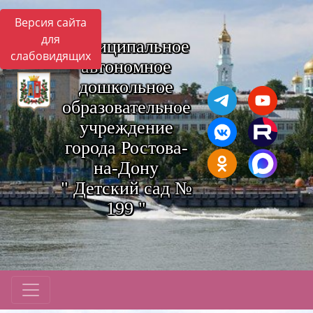
Версия сайта
для
Муниципальное
слабовидящих
автономное
дошкольное
образовательное
учреждение
города Ростова-
на-Дону
" Детский сад №
199 "