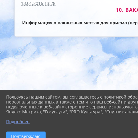
13.01.2016 13:28
10. ВА
Информация о вакантных местах для приема (пер
Пользуясь нашим сайтом, вы соглашаетесь с политикой обра
персональных данных а также с тем что наш веб-сайт и друг
подключенные к веб-сайту сторонние сервисы используют co
Яндекс Метрика, "Госуслуги", "PRO.Культура", "Спутник анали
Подробнее
2026 г. madou199rostov.ru
Подтверждаю