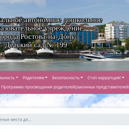
альное автономное дошкольное
азовательное учреждение
города Ростова-на-Дону
" Детский сад № 199 "
льность
Родителям
Безопасность
Стоп коррупция!
Программа просвещения родителей(законных представителей
тные места дл...