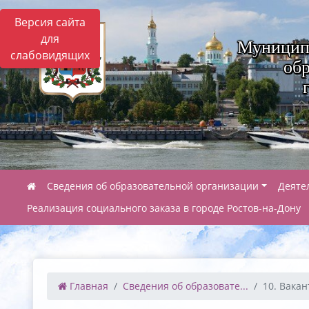
Версия сайта
для
Муницип
слабовидящих
обр
Сведения об образовательной организации
Деяте
Реализация социального заказа в городе Ростов-на-Дону
Главная
Сведения об образовате...
10. Вакан