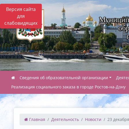
Версия сайта
для
Муницип
слабовидящих
обр
Сведения об образовательной организации
Деяте
Реализация социального заказа в городе Ростов-на-Дону
Главная
Деятельность
Новости
23 декабря