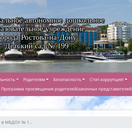
альное автономное дошкольное
азовательное учреждение
города Ростова-на-Дону
" Детский сад № 199 "
льность
Родителям
Безопасность
Стоп коррупция!
Программа просвещения родителей(законных представителей
 в МБДОУ № 1...