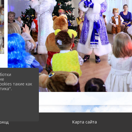
ботки
ие
okies такие как
тика".
Вход
Карта сайта