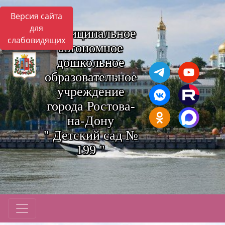
Версия сайта
для
Муниципальное
слабовидящих
автономное
дошкольное
образовательное
учреждение
города Ростова-
на-Дону
" Детский сад №
199 "