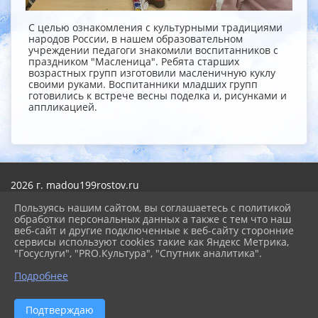
С целью ознакомления с культурными традициями
народов России, в нашем образовательном
учреждении педагоги знакомили воспитанников с
праздником "Масленица". Ребята старших
возрастных групп изготовили масленичную куклу
своими руками. Воспитанники младших групп
готовились к встрече весны поделка и, рисунками и
аппликацией.
2026 г. madou199rostov.ru
Вход
Карта сайта
Пользуясь нашим сайтом, вы соглашаетесь с политикой
Политика обработки персональных данных
обработки персональных данных а также с тем что наш
веб-сайт и другие подключенные к веб-сайту сторонние
сервисы используют cookies такие как Яндекс Метрика,
Сделано на KubCMS
"Госуслуги", "PRO.Культура", "Спутник аналитика".
Разработка и поддержка
Подробнее
Подтверждаю