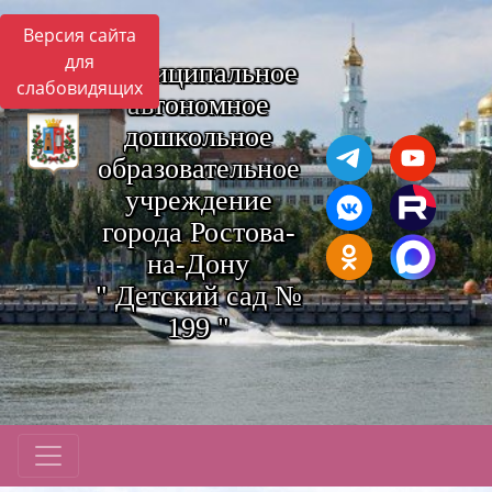
Версия сайта
для
Муниципальное
слабовидящих
автономное
дошкольное
образовательное
учреждение
города Ростова-
на-Дону
" Детский сад №
199 "