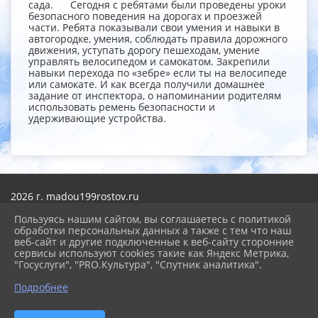
сада. Сегодня с ребятами были проведены уроки
безопасного поведения на дорогах и проезжей
части. Ребята показывали свои умения и навыки в
автогородке, умения, соблюдать правила дорожного
движения, уступать дорогу пешеходам, умение
управлять велосипедом и самокатом. Закрепили
навыки перехода по «зебре» если ты на велосипеде
или самокате. И как всегда получили домашнее
задание от инспектора, о напоминании родителям
использовать ремень безопасности и
удерживающие устройства.
2026 г. madou199rostov.ru
Вход
Карта сайта
Пользуясь нашим сайтом, вы соглашаетесь с политикой
Политика обработки персональных данных
обработки персональных данных а также с тем что наш
веб-сайт и другие подключенные к веб-сайту сторонние
сервисы используют cookies такие как Яндекс Метрика,
Сделано на KubCMS
"Госуслуги", "PRO.Культура", "Спутник аналитика".
Разработка и поддержка
Подробнее