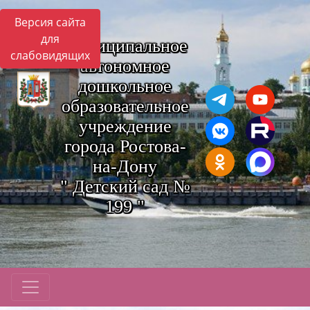
Версия сайта
для
Муниципальное
слабовидящих
автономное
дошкольное
образовательное
учреждение
города Ростова-
на-Дону
" Детский сад №
199 "