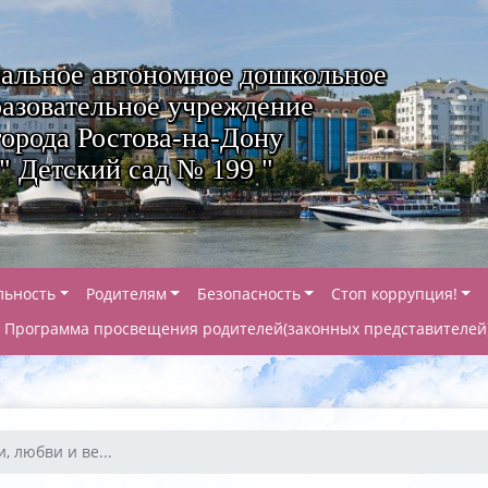
альное автономное дошкольное
азовательное учреждение
города Ростова-на-Дону
" Детский сад № 199 "
льность
Родителям
Безопасность
Стоп коррупция!
Программа просвещения родителей(законных представителей
, любви и ве...