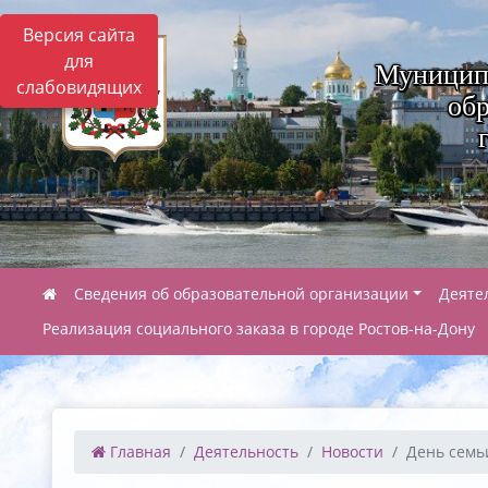
Версия сайта
для
Муницип
слабовидящих
обр
Сведения об образовательной организации
Деяте
Реализация социального заказа в городе Ростов-на-Дону
Главная
Деятельность
Новости
День семьи