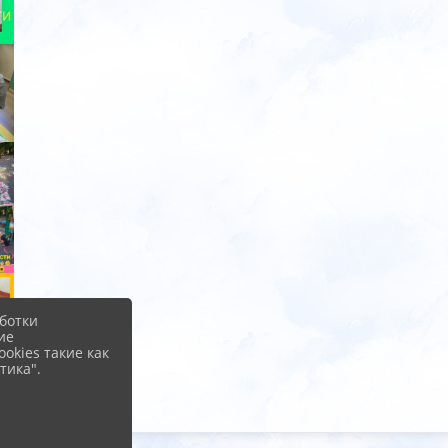
ботки
ие
okies такие как
тика".