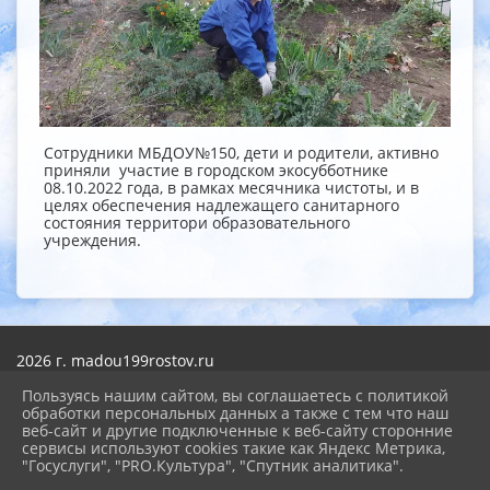
Сотрудники МБДОУ№150, дети и родители, активно
приняли участие в городском экосубботнике
08.10.2022 года, в рамках месячника чистоты, и в
целях обеспечения надлежащего санитарного
состояния территори образовательного
учреждения.
2026 г. madou199rostov.ru
Вход
Карта сайта
Пользуясь нашим сайтом, вы соглашаетесь с политикой
Политика обработки персональных данных
обработки персональных данных а также с тем что наш
веб-сайт и другие подключенные к веб-сайту сторонние
сервисы используют cookies такие как Яндекс Метрика,
Сделано на KubCMS
"Госуслуги", "PRO.Культура", "Спутник аналитика".
Разработка и поддержка