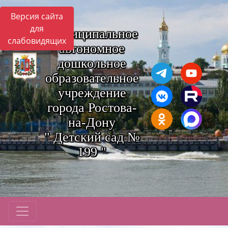
Версия сайта
для
Муниципальное
слабовидящих
автономное
дошкольное
образовательное
учреждение
города Ростова-
на-Дону
" Детский сад №
199 "