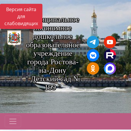
Версия сайта
для
Муниципальное
слабовидящих
автономное
дошкольное
образовательное
учреждение
города Ростова-
на-Дону
" Детский сад №
199 "