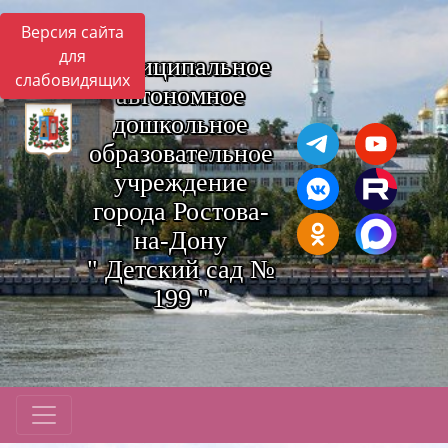
Версия сайта
для
Муниципальное
слабовидящих
автономное
дошкольное
образовательное
учреждение
города Ростова-
на-Дону
" Детский сад №
199 "