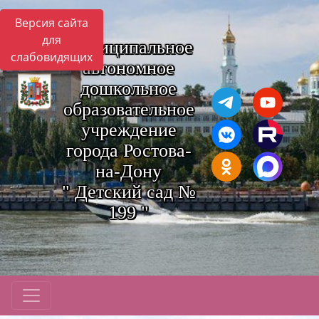
Версия сайта
для
Муниципальное
слабовидящих
автономное
дошкольное
образовательное
учреждение
города Ростова-
на-Дону
" Детский сад №
199 "