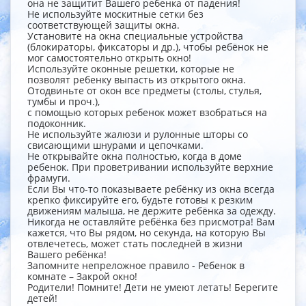
она не защитит Вашего ребенка от падения!
Не используйте москитные сетки без
соответствующей защиты окна.
Установите на окна специальные устройства
(блокираторы, фиксаторы и др.), чтобы ребёнок не
мог самостоятельно открыть окно!
Используйте оконные решетки, которые не
позволят ребенку выпасть из открытого окна.
Отодвиньте от окон все предметы (столы, стулья,
тумбы и проч.),
с помощью которых ребенок может взобраться на
подоконник.
Не используйте жалюзи и рулонные шторы со
свисающими шнурами и цепочками.
Не открывайте окна полностью, когда в доме
ребенок. При проветривании используйте верхние
фрамуги.
Если Вы что-то показываете ребёнку из окна всегда
крепко фиксируйте его, будьте готовы к резким
движениям малыша, не держите ребёнка за одежду.
Никогда не оставляйте ребёнка без присмотра! Вам
кажется, что Вы рядом, но секунда, на которую Вы
отвлечетесь, может стать последней в жизни
Вашего ребёнка!
Запомните непреложное правило - Ребенок в
комнате – Закрой окно!
Родители! Помните! Дети не умеют летать! Берегите
детей!