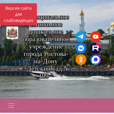
Версия сайта
для
Муниципальное
слабовидящих
автономное
дошкольное
образовательное
учреждение
города Ростова-
на-Дону
" Детский сад №
199 "