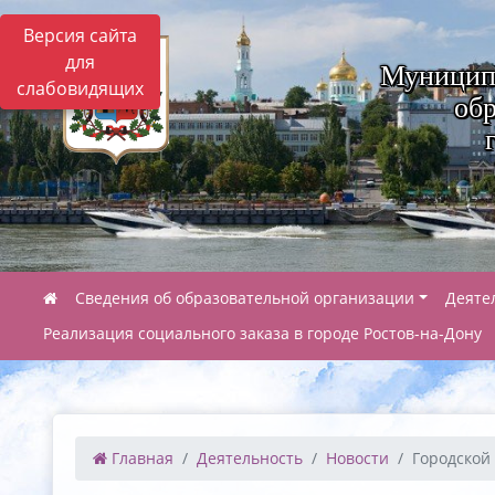
Версия сайта
для
Муницип
слабовидящих
обр
Сведения об образовательной организации
Деяте
Реализация социального заказа в городе Ростов-на-Дону
Главная
Деятельность
Новости
Городской