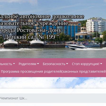
альное автономное дошкольное
азовательное учреждение
города Ростова-на-Дону
" Детский сад № 199 "
льность
Родителям
Безопасность
Стоп коррупция!
Программа просвещения родителей(законных представителей
 Чемпионат Шк...