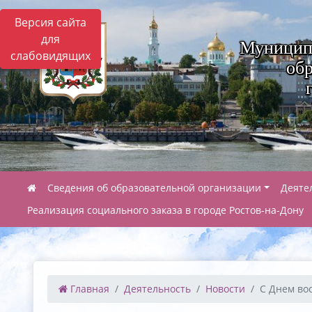
Версия сайта
для
Муницип
слабовидящих
обр
Сведения об образовательной организации
Деяте
Реализация социального заказа в городе Ростов-на-Дону
Главная
Деятельность
Новости
С Днем вос