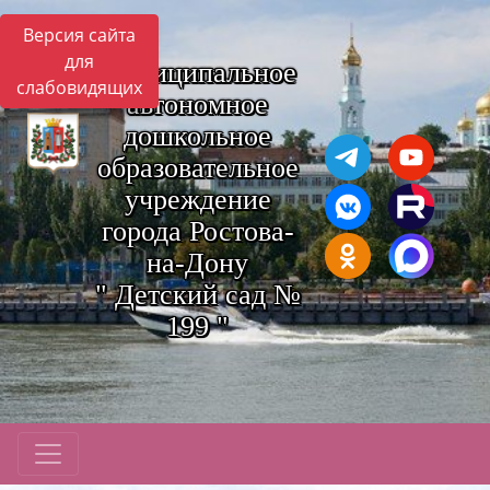
Версия сайта
для
Муниципальное
слабовидящих
автономное
дошкольное
образовательное
учреждение
города Ростова-
на-Дону
" Детский сад №
199 "