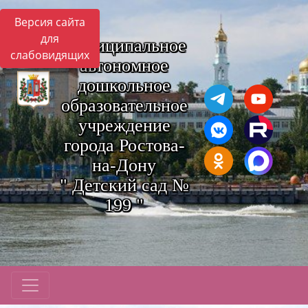
Версия сайта
для
Муниципальное
слабовидящих
автономное
дошкольное
образовательное
учреждение
города Ростова-
на-Дону
" Детский сад №
199 "