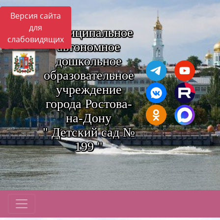
Версия сайта
для
Муниципальное
слабовидящих
автономное
дошкольное
образовательное
учреждение
города Ростова-
на-Дону
" Детский сад №
199 "