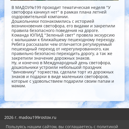
В МАДОУ№199 проходит тематическая неделя "У
светофора каникул нет" в рамках плана летней
оздоровительной компании.
Дошкольники познакомились с историей
возникновения светофора, его видами и закрепили
правила безопасного поведения на дороге.
Команда ЮПИД "Зеленый свет" провела экскурсию
с малышами к ближайшему пешеходному переходу.
Ребята рассказали чем отличается регулируемый
пешеходный переход от нерегулированного, как
правильно безопасно переходить дорогу, а так же
закрепили значение дорожных знаков.
Ну, и конечно в Международный день светофора,
дошкольники устроили небольшой праздник
"виновнику" торжества, сделали торт из дорожных
знаков и подарки в виде маленьких светофоров,
которые с удовольствием подарили своим папам и
мамам.
2026 г. madou199rostov.ru
Вход
Пользуясь нашим сайтом, вы соглашаетесь с политикой
Карта сайта