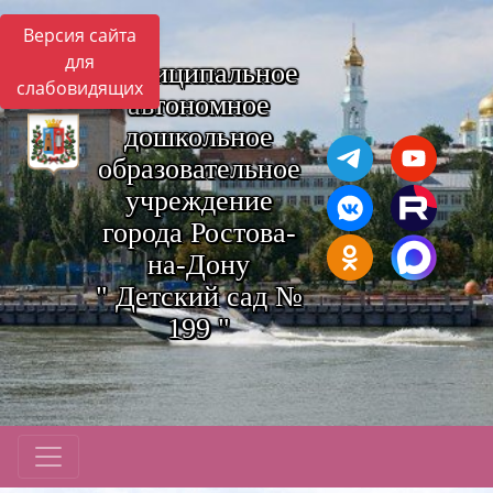
Версия сайта
для
Муниципальное
слабовидящих
автономное
дошкольное
образовательное
учреждение
города Ростова-
на-Дону
" Детский сад №
199 "