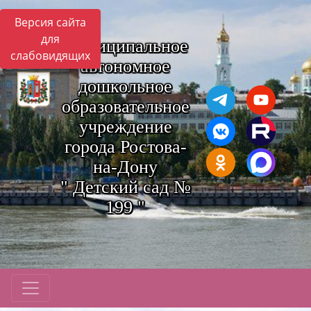
Версия сайта
для
Муниципальное
слабовидящих
автономное
дошкольное
образовательное
учреждение
города Ростова-
на-Дону
" Детский сад №
199 "