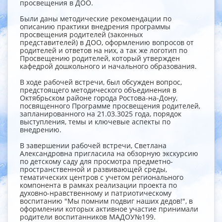
просвещения в ДОО.
Были даны методические рекомендации по
описанию практики внедрения программы
просвещения родителей (законных
представителей) в ДОО, оформлению вопросов от
родителей и ответов на них, а так же логотип по
Просвещению родителей, который утвержден
кафедрой дошкольного и начального образования.
В ходе рабочей встречи, был обсужден вопрос,
предстоящего методического объединения в
Октябрьском районе города Ростова-на-Дону,
посвященного Программе просвещения родителей,
запланированного на 21.03.3025 года, порядок
выступления, темы и ключевые аспекты по
внедрению.
В завершении рабочей встречи, Светлана
Александровна пригласила на обзорную экскурсию
по детскому саду для просмотра предметно-
пространственной и развивающей среды,
тематических центров с учетом регионального
компонента в рамках реализации проекта по
духовно-нравственному и патриотическому
воспитанию "Мы помним подвиг наших дедов!", в
оформлении которых активное участие принимали
родители воспитанников МАДОУ№199.