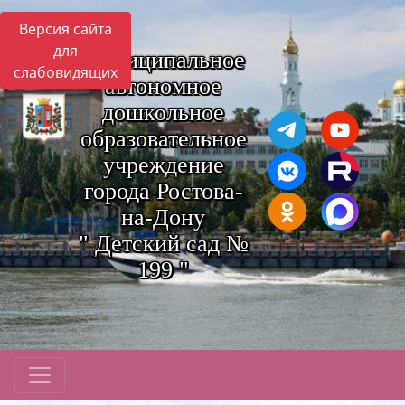
Версия сайта
для
Муниципальное
слабовидящих
автономное
дошкольное
образовательное
учреждение
города Ростова-
на-Дону
" Детский сад №
199 "