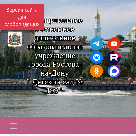
Версия сайта
для
Муниципальное
слабовидящих
автономное
дошкольное
образовательное
учреждение
города Ростова-
на-Дону
" Детский сад №
199 "