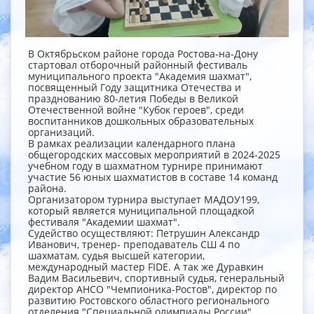
В Октябрьском районе города Ростова-на-Дону
стартовал отборочный районный фестиваль
муниципального проекта "Академия шахмат",
посвященный Году защитника Отечества и
празднованию 80-летия Победы в Великой
Отечественной войне "Кубок героев", среди
воспитанников дошкольных образовательных
организаций.
В рамках реализации календарного плана
общегородских массовых мероприятий в 2024-2025
учебном году в шахматном турнире принимают
участие 56 юных шахматистов в составе 14 команд
района.
Организатором турнира выступает МАДОУ199,
который является муниципальной площадкой
фестиваля "Академии шахмат".
Судейство осуществляют: Петрушин Александр
Иванович, тренер- преподаватель СШ 4 по
шахматам, судья высшей категории,
международный мастер FIDE. А так же Дуравкин
Вадим Васильевич, спортивный судья, генеральный
директор АНСО "Чемпионика-Ростов", директор по
развитию Ростовского областного регионального
отделения "Специальной олимпиады России".