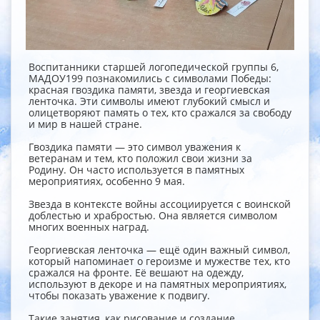
Воспитанники старшей логопедической группы 6,
МАДОУ199 познакомились с символами Победы:
красная гвоздика памяти, звезда и георгиевская
ленточка. Эти символы имеют глубокий смысл и
олицетворяют память о тех, кто сражался за свободу
и мир в нашей стране.
Гвоздика памяти — это символ уважения к
ветеранам и тем, кто положил свои жизни за
Родину. Он часто используется в памятных
мероприятиях, особенно 9 мая.
Звезда в контексте войны ассоциируется с воинской
доблестью и храбростью. Она является символом
многих военных наград.
Георгиевская ленточка — ещё один важный символ,
который напоминает о героизме и мужестве тех, кто
сражался на фронте. Её вешают на одежду,
используют в декоре и на памятных мероприятиях,
чтобы показать уважение к подвигу.
Такие занятия, как рисование и создание