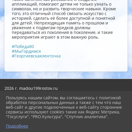
аппликаций, помогают детям не только узнать о
символах, но и развить творческие навыки. Кроме
того, это отличный способ связать искусство с
историей, сделать её более доступной и понятной
для детей. Непреходящая память о прошлом и
уважение к подвигам предков должны
передаваться из поколения в поколение, и такие
мероприятия играют в этом важную роль.
#Победа80
#МыГордимся
#Георгиевскаяленточка
2026 г. madou199rostov.ru
Вход
Пользуясь нашим сайтом, вы соглашаетесь с политикой
Карта сайта
обработки персональных данных а также с тем что наш
Политика обработки персональных данных
веб-сайт и другие подключенные к веб-сайту сторонние
сервисы используют cookies такие как Яндекс Метрика,
Сделано на KubCMS
"Госуслуги", "PRO.Культура", "Спутник аналитика".
Разработка и поддержка
Подробнее