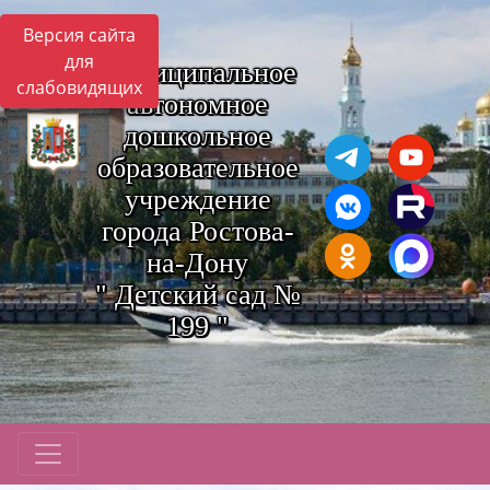
Версия сайта
для
Муниципальное
слабовидящих
автономное
дошкольное
образовательное
учреждение
города Ростова-
на-Дону
" Детский сад №
199 "