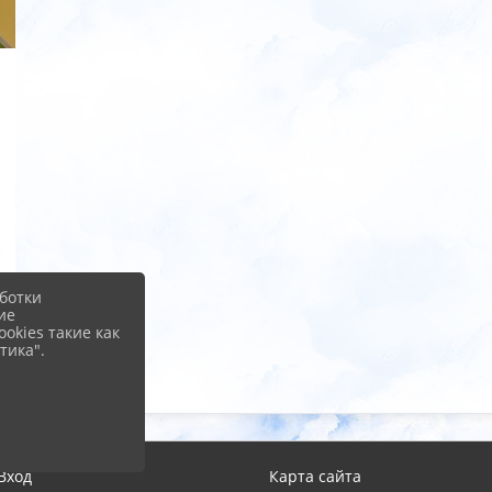
ботки
ие
okies такие как
тика".
Вход
Карта сайта