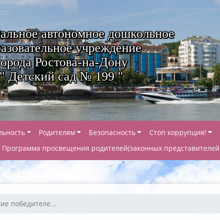
альное автономное дошкольное
азовательное учреждение
города Ростова-на-Дону
" Детский сад № 199 "
льность
Родителям
Безопасность
Стоп коррупция!
Программа просвещения родителей(законных представителей
ие победителе...