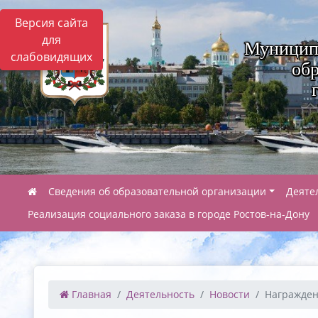
Версия сайта
для
Муницип
слабовидящих
обр
Сведения об образовательной организации
Деяте
Реализация социального заказа в городе Ростов-на-Дону
Главная
Деятельность
Новости
Награжден