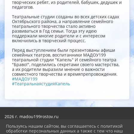
творческих ребят, из родителей, бабушек, дедушек и
педагогов.
Театральные студии созданы во всех детских садах
Октябрьского района, а направление семейного
театрального творчества стало активно
развиваться в Год семьи. Тогда эту идею
поддержали многие родители и с интересом
включились в творческий процесс.
Перед выступлением были презентованы афиши
семейных театров, воспитанники МАДОУ199
театральной студии "Капель" И семейного театра
"Браво!", поделились секретами своего мастерства,
а их родители выразили мнение о важности
совместного творчества и времяпрепровождения.
#МАДОУ199
#ТеатральнаястудияКапель
2026 г. madou199rostov.ru
Вход
Пользуясь нашим сайтом, вы соглашаетесь с политикой
Карта сайта
обработки персональных данных а также с тем что наш
Политика обработки персональных данных