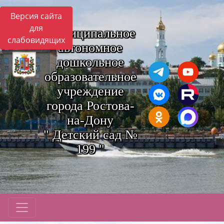
Версия сайта
для
Муниципальное
слабовидящих
автономное
дошкольное
образовательное
учреждение
города Ростова-
на-Дону
" Детский сад №
199 "