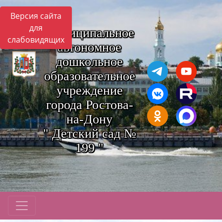
Версия сайта
для
Муниципальное
слабовидящих
автономное
дошкольное
образовательное
учреждение
города Ростова-
на-Дону
" Детский сад №
199 "