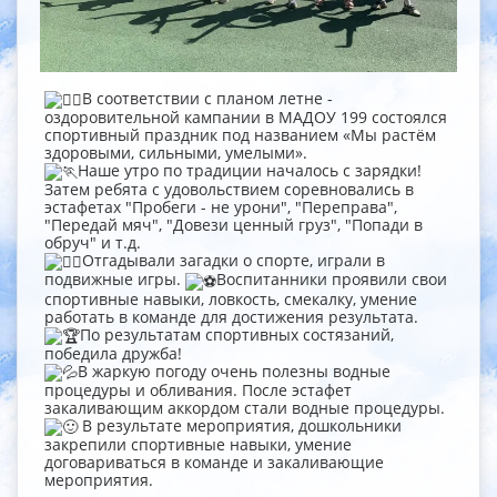
В соответствии с планом летне -
оздоровительной кампании в МАДОУ 199 состоялся
спортивный праздник под названием «Мы растём
здоровыми, сильными, умелыми».
Наше утро по традиции началось с зарядки!
Затем ребята с удовольствием соревновались в
эстафетах "Пробеги - не урони", "Переправа",
"Передай мяч", "Довези ценный груз", "Попади в
обруч" и т.д.
Отгадывали загадки о спорте, играли в
подвижные игры.
Воспитанники проявили свои
спортивные навыки, ловкость, смекалку, умение
работать в команде для достижения результата.
По результатам спортивных состязаний,
победила дружба!
В жаркую погоду очень полезны водные
процедуры и обливания. После эстафет
закаливающим аккордом стали водные процедуры.
В результате мероприятия, дошкольники
закрепили спортивные навыки, умение
договариваться в команде и закаливающие
мероприятия.