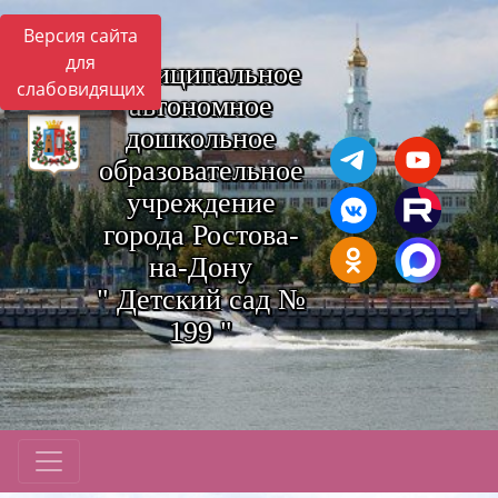
Версия сайта
для
Муниципальное
слабовидящих
автономное
дошкольное
образовательное
учреждение
города Ростова-
на-Дону
" Детский сад №
199 "