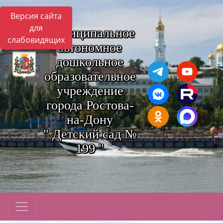
Версия сайта
для
Муниципальное
слабовидящих
автономное
дошкольное
образовательное
учреждение
города Ростова-
на-Дону
" Детский сад №
199 "