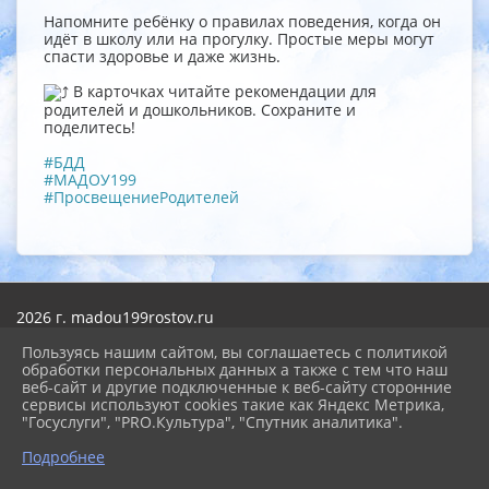
Напомните ребёнку о правилах поведения, когда он
идёт в школу или на прогулку. Простые меры могут
спасти здоровье и даже жизнь.
В карточках читайте рекомендации для
родителей и дошкольников. Сохраните и
поделитесь!
#БДД
#МАДОУ199
#ПросвещениеРодителей
2026 г. madou199rostov.ru
Вход
Пользуясь нашим сайтом, вы соглашаетесь с политикой
Карта сайта
обработки персональных данных а также с тем что наш
Политика обработки персональных данных
веб-сайт и другие подключенные к веб-сайту сторонние
сервисы используют cookies такие как Яндекс Метрика,
Сделано на KubCMS
"Госуслуги", "PRO.Культура", "Спутник аналитика".
Разработка и поддержка
Подробнее