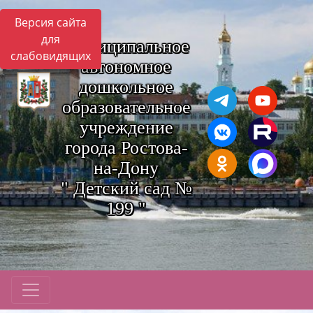
Версия сайта
для
Муниципальное
слабовидящих
автономное
дошкольное
образовательное
учреждение
города Ростова-
на-Дону
" Детский сад №
199 "