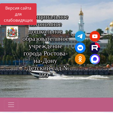
Версия сайта
для
Муниципальное
слабовидящих
автономное
дошкольное
образовательное
учреждение
города Ростова-
на-Дону
" Детский сад №
199 "