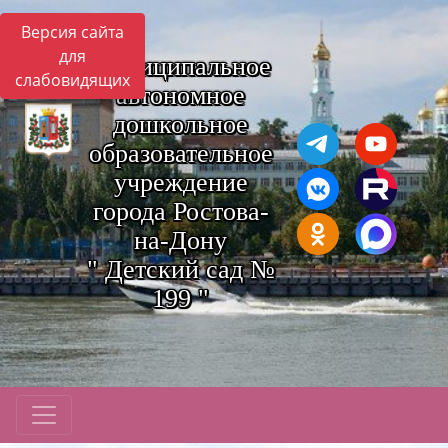
Версия сайта
для
Муниципальное
слабовидящих
автономное
дошкольное
образовательное
учреждение
города Ростова-
на-Дону
" Детский сад №
199 "