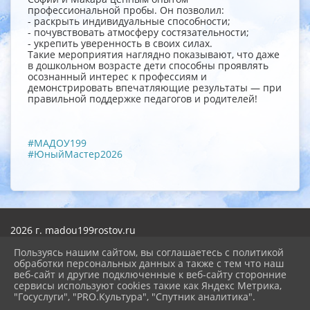
профессиональной пробы. Он позволил:
- раскрыть индивидуальные способности;
- почувствовать атмосферу состязательности;
- укрепить уверенность в своих силах.
Такие мероприятия наглядно показывают, что даже
в дошкольном возрасте дети способны проявлять
осознанный интерес к профессиям и
демонстрировать впечатляющие результаты — при
правильной поддержке педагогов и родителей!
#МАДОУ199
#ЮныйМастер2026
2026 г. madou199rostov.ru
Вход
Карта сайта
Пользуясь нашим сайтом, вы соглашаетесь с политикой
Политика обработки персональных данных
обработки персональных данных а также с тем что наш
веб-сайт и другие подключенные к веб-сайту сторонние
сервисы используют cookies такие как Яндекс Метрика,
Сделано на KubCMS
"Госуслуги", "PRO.Культура", "Спутник аналитика".
Разработка и поддержка