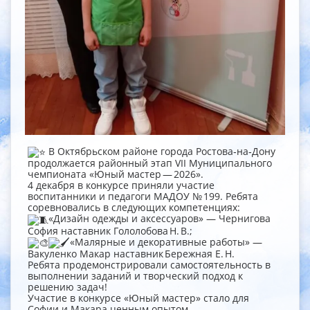
В Октябрьском районе города Ростова‑на‑Дону
продолжается районный этап VII Муниципального
чемпионата «Юный мастер — 2026».
4 декабря в конкурсе приняли участие
воспитанники и педагоги МАДОУ № 199. Ребята
соревновались в следующих компетенциях:
«Дизайн одежды и аксессуаров» — Чернигова
София наставник Гололобова Н. В.;
«Малярные и декоративные работы» —
Вакуленко Макар наставник Бережная Е. Н.
Ребята продемонстрировали самостоятельность в
выполнении заданий и творческий подход к
решению задач!
Участие в конкурсе «Юный мастер» стало для
Софии и Макара ценным опытом