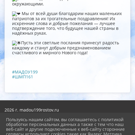
окружающими.
Мы от всей души благодарим наших маленьких
патриотов за их трогательные поздравления! Их
искренние слова и добрые пожелания — лучшее
подтверждение того, что будущее нашей страны в
надёжных руках.
Пусть эти светлые послания принесут радость
каждому и станут добрым предзнаменованием
счастливого и мирного Нового года!
#МАДОУ199
#ШМП161
2026 г. madou199rostov.ru
Вход
Карта сайта
Пользуясь нашим сайтом, вы соглашаетесь с политикой
Политика обработки персональных данных
обработки персональных данных а также с тем что наш
веб-сайт и другие подключенные к веб-сайту сторонние
сервисы используют cookies такие как Яндекс Метрика,