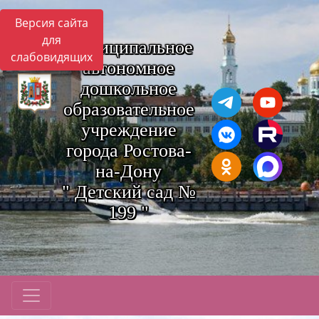
Версия сайта
для
Муниципальное
слабовидящих
автономное
дошкольное
образовательное
учреждение
города Ростова-
на-Дону
" Детский сад №
199 "