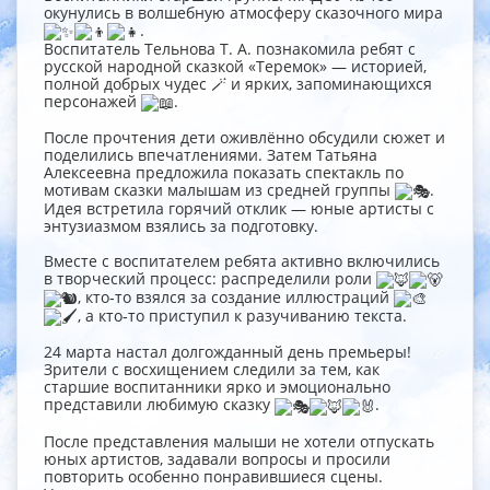
окунулись в волшебную атмосферу сказочного мира
.
Воспитатель Тельнова Т. А. познакомила ребят с
русской народной сказкой «Теремок» — историей,
полной добрых чудес 🪄 и ярких, запоминающихся
персонажей
.
После прочтения дети оживлённо обсудили сюжет и
поделились впечатлениями. Затем Татьяна
Алексеевна предложила показать спектакль по
мотивам сказки малышам из средней группы
.
Идея встретила горячий отклик — юные артисты с
энтузиазмом взялись за подготовку.
Вместе с воспитателем ребята активно включились
в творческий процесс: распределили роли
, кто‑то взялся за создание иллюстраций
, а кто‑то приступил к разучиванию текста.
24 марта настал долгожданный день премьеры!
Зрители с восхищением следили за тем, как
старшие воспитанники ярко и эмоционально
представили любимую сказку
.
После представления малыши не хотели отпускать
юных артистов, задавали вопросы и просили
повторить особенно понравившиеся сцены.