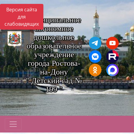
Версия сайта
для
Муниципальное
слабовидящих
автономное
дошкольное
образовательное
учреждение
города Ростова-
на-Дону
" Детский сад №
199 "