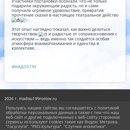
Участники постановки осознали, что не только
подарили окружающим радость, но и сами
получили огромное удовольствие, превратив
прочтение сказки в настоящее театральное действо
.
Этот опыт наглядно показал, как важно делиться
творчеством
и радостью от соприкосновения с
искусством — ведь именно так создаётся особая
атмосфера взаимопонимания и единства в
коллективе.
#МАДОУ199
2026 г. madou199rostov.ru
Вход
Карта сайта
Пользуясь нашим сайтом, вы соглашаетесь с политикой
Политика обработки персональных данных
обработки персональных данных а также с тем что наш
веб-сайт и другие подключенные к веб-сайту сторонние
сервисы используют cookies такие как Яндекс Метрика,
Сделано на KubCMS
"Госуслуги", "PRO.Культура", "Спутник аналитика".
Разработка и поддержка