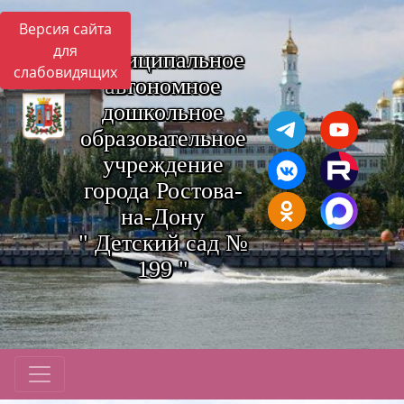
Версия сайта
для
Муниципальное
слабовидящих
автономное
дошкольное
образовательное
учреждение
города Ростова-
на-Дону
" Детский сад №
199 "