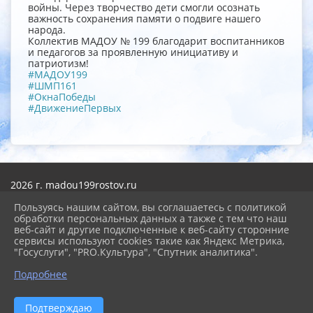
войны. Через творчество дети смогли осознать
важность сохранения памяти о подвиге нашего
народа.
Коллектив МАДОУ № 199 благодарит воспитанников
и педагогов за проявленную инициативу и
патриотизм!
#МАДОУ199
#ШМП161
#ОкнаПобеды
#ДвижениеПервых
2026 г. madou199rostov.ru
Вход
Пользуясь нашим сайтом, вы соглашаетесь с политикой
Карта сайта
обработки персональных данных а также с тем что наш
Политика обработки персональных данных
веб-сайт и другие подключенные к веб-сайту сторонние
сервисы используют cookies такие как Яндекс Метрика,
Сделано на KubCMS
"Госуслуги", "PRO.Культура", "Спутник аналитика".
Разработка и поддержка
Подробнее
Подтверждаю