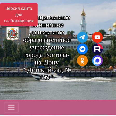
Версия сайта
для
Муниципальное
слабовидящих
автономное
дошкольное
образовательное
учреждение
города Ростова-
на-Дону
" Детский сад №
199 "