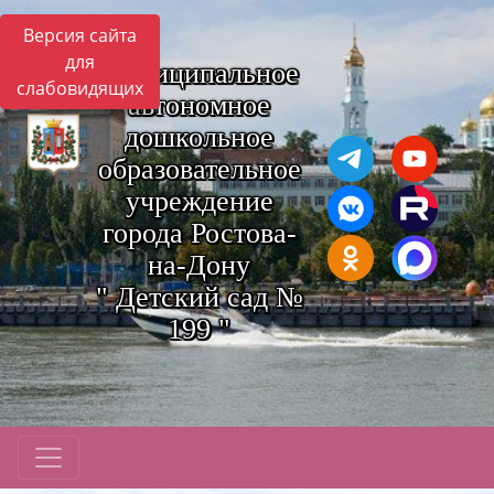
Версия сайта
для
Муниципальное
слабовидящих
автономное
дошкольное
образовательное
учреждение
города Ростова-
на-Дону
" Детский сад №
199 "