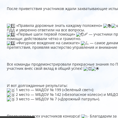
После приветствия участников ждали захватывающие испы
«Правила дорожные знать каждому положено»
ПДД и уверенно ответили на все вопросы.
«Первые шаги первой помощи»
🩹 — участники п
помощи: действовали чётко и грамотно.
«Фигурное вождение на самокате»
— самое динам
препятствия, проявляя мастерство управления и внимание 
Все команды продемонстрировали прекрасные знания по П
участник внёс свой вклад в общий успех!
И вот долгожданные результаты:
1 место — МАДОУ № 199 («Зелёный свет»);
2 место — МБДОУ № 142 («Безопасное колесо») и МБДО
3 место — МБДОУ № 7 («Дорожный патруль»).
Поздравляем всех участников конкурса!
Благодарим за 