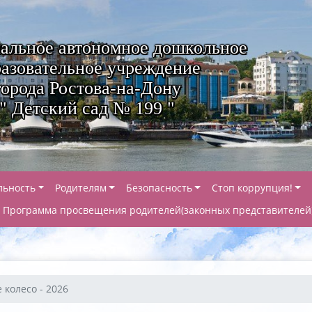
альное автономное дошкольное
азовательное учреждение
города Ростова-на-Дону
" Детский сад № 199 "
льность
Родителям
Безопасность
Стоп коррупция!
Программа просвещения родителей(законных представителей
 колесо - 2026