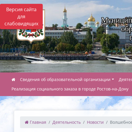
Версия сайта
для
Муницип
слабовидящих
обр
Сведения об образовательной организации
Деяте
Реализация социального заказа в городе Ростов-на-Дону
Главная
Деятельность
Новости
Волшебное