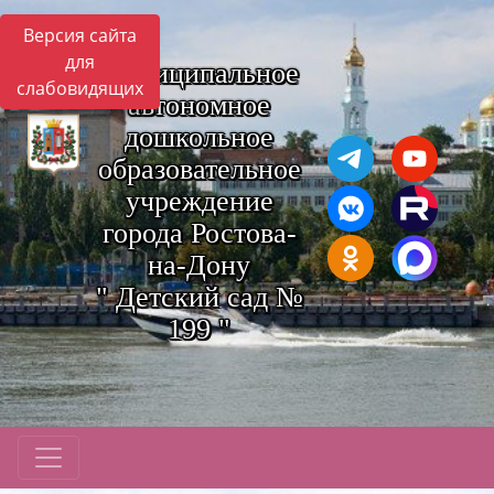
Версия сайта
для
Муниципальное
слабовидящих
автономное
дошкольное
образовательное
учреждение
города Ростова-
на-Дону
" Детский сад №
199 "