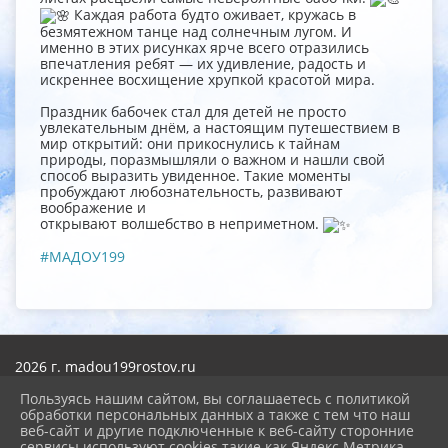
Каждая работа будто оживает, кружась в
безмятежном танце над солнечным лугом. И
именно в этих рисунках ярче всего отразились
впечатления ребят — их удивление, радость и
искреннее восхищение хрупкой красотой мира.
Праздник бабочек стал для детей не просто
увлекательным днём, а настоящим путешествием в
мир открытий: они прикоснулись к тайнам
природы, поразмышляли о важном и нашли свой
способ выразить увиденное. Такие моменты
пробуждают любознательность, развивают
воображение и
открывают волшебство в неприметном.
#МАДОУ199
2026 г. madou199rostov.ru
Вход
Карта сайта
Пользуясь нашим сайтом, вы соглашаетесь с политикой
Политика обработки персональных данных
обработки персональных данных а также с тем что наш
веб-сайт и другие подключенные к веб-сайту сторонние
сервисы используют cookies такие как Яндекс Метрика,