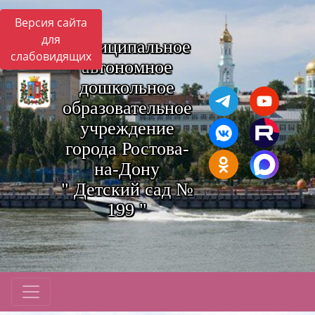
Версия сайта
для
Муниципальное
слабовидящих
автономное
дошкольное
образовательное
учреждение
города Ростова-
на-Дону
" Детский сад №
199 "