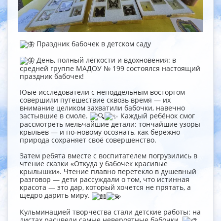
Праздник бабочек в детском саду
День, полный лёгкости и вдохновения: в
средней группе МАДОУ № 199 состоялся настоящий
праздник бабочек!
Юые исследователи с неподдельным восторгом
совершили путешествие сквозь время — их
внимание целиком захватили бабочки, навечно
застывшие в смоле.
Каждый ребёнок смог
рассмотреть мельчайшие детали: тончайшие узоры
крыльев — и по‑новому осознать, как бережно
природа сохраняет своё совершенство.
Затем ребята вместе с воспитателем погрузились в
чтение сказки «Откуда у бабочек красивые
крылышки». Чтение плавно перетекло в душевный
разговор — дети рассуждали о том, что истинная
красота — это дар, который хочется не прятать, а
щедро дарить миру.
Кульминацией творчества стали детские работы: на
листах расцвели самые невероятные бабочки.