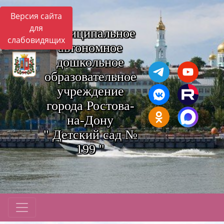
Версия сайта
для
Муниципальное
слабовидящих
автономное
дошкольное
образовательное
учреждение
города Ростова-
на-Дону
" Детский сад №
199 "