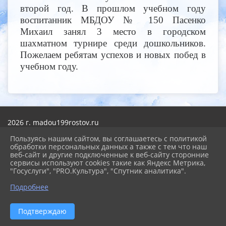
второй год. В прошлом учебном году
воспитанник МБДОУ № 150 Пасенко
Михаил занял 3 место в городском
шахматном турнире среди дошкольников.
Пожелаем ребятам успехов и новых побед в
учебном году.
2026 г. madou199rostov.ru
Вход
Пользуясь нашим сайтом, вы соглашаетесь с политикой
Карта сайта
обработки персональных данных а также с тем что наш
Политика обработки персональных данных
веб-сайт и другие подключенные к веб-сайту сторонние
сервисы используют cookies такие как Яндекс Метрика,
Сделано на KubCMS
"Госуслуги", "PRO.Культура", "Спутник аналитика".
Разработка и поддержка
Подробнее
Подтверждаю