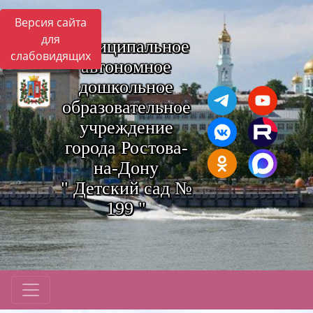
Версия сайта
для
Муниципальное
слабовидящих
автономное
дошкольное
образовательное
учреждение
города Ростова-
на-Дону
" Детский сад №
199 "