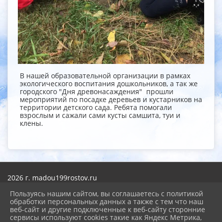
В нашей образовательной организации в рамках
экологического воспитания дошкольников, а так же
городского "Дня древонасаждения" прошли
мероприятий по посадке деревьев и кустарников на
территории детского сада. Ребята помогали
взрослым и сажали сами кусты самшита, туи и
клены.
2026 г. madou199rostov.ru
Вход
Карта сайта
Пользуясь нашим сайтом, вы соглашаетесь с политикой
Политика обработки персональных данных
обработки персональных данных а также с тем что наш
веб-сайт и другие подключенные к веб-сайту сторонние
сервисы используют cookies такие как Яндекс Метрика,
Сделано на KubCMS