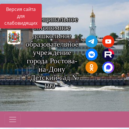
Версия сайта
для
Муниципальное
слабовидящих
автономное
дошкольное
образовательное
учреждение
города Ростова-
на-Дону
" Детский сад №
199 "