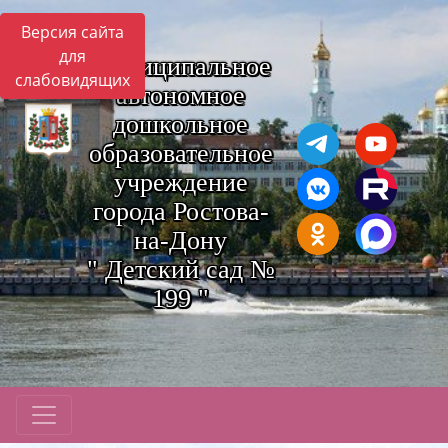
Версия сайта
для
Муниципальное
слабовидящих
автономное
дошкольное
образовательное
учреждение
города Ростова-
на-Дону
" Детский сад №
199 "