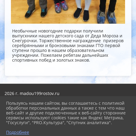
Необычные новогодние подарки получили
выпускники нашего детского сада от Деда Мороза и
Снегурочки. Торжественное награждение призеров
серебрянными и бронзовыми знаками ГТО первой
ступени прошло в нашем образовательном
учреждении. Пожелаем ребятам дальнейших
спортивных побед и золотых знаков.
2026 г. madou199rostov.ru
Вход
Пользуясь нашим сайтом, вы соглашаетесь с политикой
Карта сайта
обработки персональных данных а также с тем что наш
Политика обработки персональных данных
веб-сайт и другие подключенные к веб-сайту сторонние
сервисы используют cookies такие как Яндекс Метрика,
Сделано на KubCMS
"Госуслуги", "PRO.Культура", "Спутник аналитика".
Разработка и поддержка
Подробнее