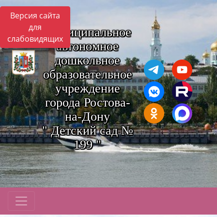
Версия сайта
для
Муниципальное
слабовидящих
автономное
дошкольное
образовательное
учреждение
города Ростова-
на-Дону
" Детский сад №
199 "