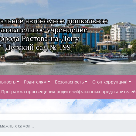
альное автономное дошкольное
азовательное учреждение
города Ростова-на-Дону
" Детский сад № 199 "
льность
Родителям
Безопасность
Стоп коррупция!
Программа просвещения родителей(законных представителей
мажных самол...