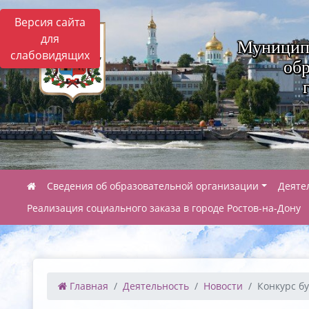
Версия сайта
для
Муницип
слабовидящих
обр
Сведения об образовательной организации
Деяте
Реализация социального заказа в городе Ростов-на-Дону
Главная
Деятельность
Новости
Конкурс бу