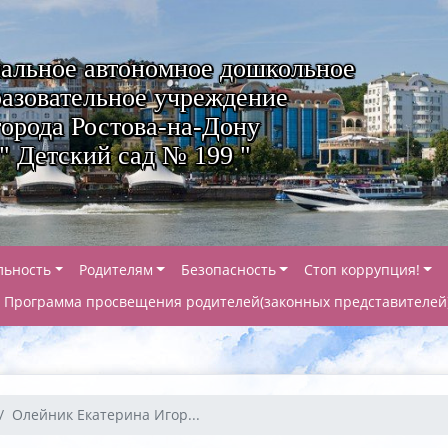
альное автономное дошкольное
азовательное учреждение
города Ростова-на-Дону
" Детский сад № 199 "
льность
Родителям
Безопасность
Стоп коррупция!
Программа просвещения родителей(законных представителей
Олейник Екатерина Игор...