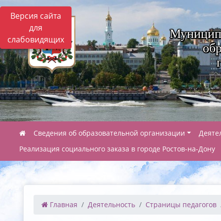
Версия сайта
для
Муницип
слабовидящих
обр
Сведения об образовательной организации
Деяте
Реализация социального заказа в городе Ростов-на-Дону
Главная
Деятельность
Страницы педагогов