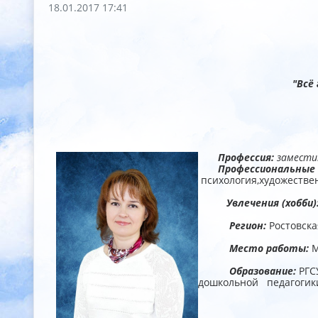
18.01.2017 17:41
"Всё
Профессия:
замести
Профессиональные 
психология,художестве
Увлечения (хобби)
Регион:
Ростовска
Место работы:
М
Образование:
РГС
дошкольной педагогики