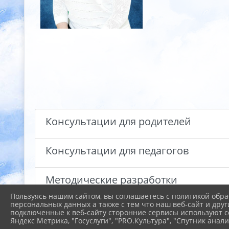
Консультации для родителей
Консультации для педагогов
Методические разработки
Пользуясь нашим сайтом, вы соглашаетесь с политикой обра
персональных данных а также с тем что наш веб-сайт и друг
Достижения и награды
подключенные к веб-сайту сторонние сервисы используют co
Яндекс Метрика, "Госуслуги", "PRO.Культура", "Спутник анали