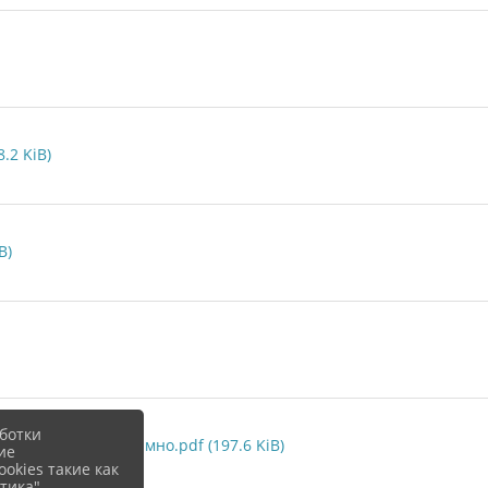
.2 KiB)
B)
ботки
бесплатно и анонимно.pdf (197.6 KiB)
ие
okies такие как
тика".