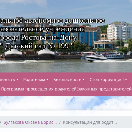
альное автономное дошкольное
азовательное учреждение
города Ростова-на-Дону
" Детский сад № 199 "
льность
Родителям
Безопасность
Стоп коррупция!
Программа просвещения родителей(законных представителей
Булгакова Оксана Борис...
Консультации для родит...