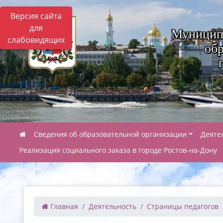
Версия сайта
для
Муницип
слабовидящих
обр
Сведения об образовательной организации
Деяте
Реализация социального заказа в городе Ростов-на-Дону
Главная
Деятельность
Страницы педагогов