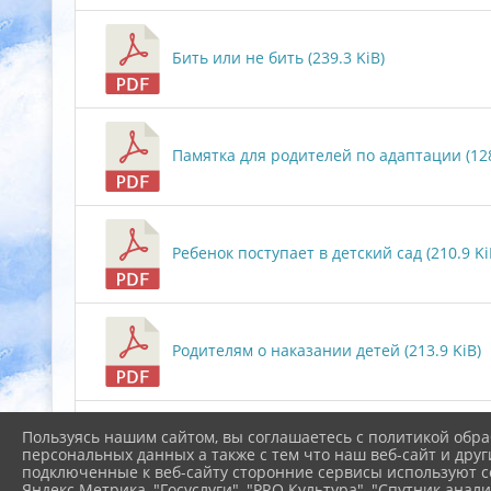
Бить или не бить (239.3 KiB)
Памятка для родителей по адаптации (128
Ребенок поступает в детский сад (210.9 Ki
Родителям о наказании детей (213.9 KiB)
Пользуясь нашим сайтом, вы соглашаетесь с политикой обра
Психологическая помощь 24 часа в сутки 
персональных данных а также с тем что наш веб-сайт и друг
подключенные к веб-сайту сторонние сервисы используют co
Яндекс Метрика, "Госуслуги", "PRO.Культура", "Спутник анали