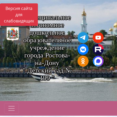
Версия сайта
для
Муниципальное
слабовидящих
автономное
дошкольное
образовательное
учреждение
города Ростова-
на-Дону
" Детский сад №
199 "