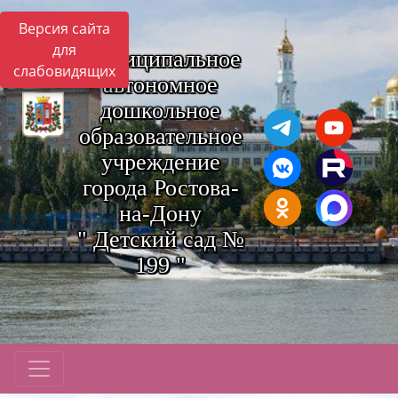
Версия сайта
для
Муниципальное
слабовидящих
автономное
дошкольное
образовательное
учреждение
города Ростова-
на-Дону
" Детский сад №
199 "